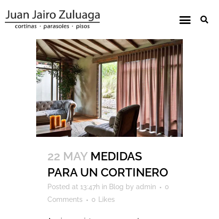
22 MAY
MEDIDAS
PARA UN CORTINERO
Posted at 13:47h
in
Blog
by
admin
0
Comments
0
Likes