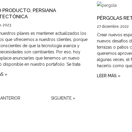
 PRODUCTO, PERSIANA
TECTÓNICA
PÉRGOLAS RE
o, 2023
27 diciembre, 2022
uestros pilares es mantener actualizados los
Crear nuevos espa
os que ofrecemos a nuestros clientes, porque
nuevos desafíos d
onscientes de que la tecnología avanza y
terrazas o patios 
necesidades son cambiantes. Por eso, hoy
queremos aprovec
place anunciarles que tenemos un nuevo
algunas veces, el 
 disponible en nuestro portafolio. Se trata
hacerlo como que
ÁS »
LEER MÁS »
 ANTERIOR
SIGUIENTE »