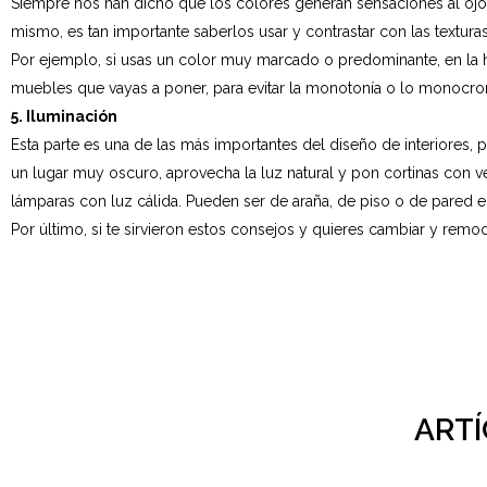
Siempre nos han dicho que los colores generan sensaciones al ojo h
mismo, es tan importante saberlos usar y contrastar con las textura
Por ejemplo, si usas un color muy marcado o predominante, en la hab
muebles que vayas a poner, para evitar la monotonía o lo monocr
5. Iluminación
Esta parte es una de las más importantes del diseño de interiores, 
un lugar muy oscuro, aprovecha la luz natural y pon cortinas con v
lámparas con luz cálida. Pueden ser de araña, de piso o de pared e
Por último, si te sirvieron estos consejos y quieres cambiar y remod
ART