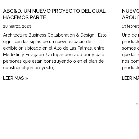
ABC&D, UN NUEVO PROYECTO DEL CUAL
NUEVO
HACEMOS PARTE
ARQUI
28 marzo, 2023
19 febrer
Architecture Business Collaboration & Design Esto
Uno de n
significan las siglas de un nuevo espacio de
product
exhibición ubicado en el Alto de Las Palmas, entre
somos c
Medellín y Envigado. Un lugar pensado por y para
que las 
personas que están construyendo o en el plan de
nos com
construir algún proyecto,
producto
LEER MÁS »
LEER M
«