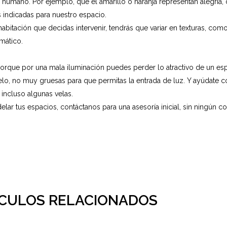
umano. Por ejemplo, que el amarillo o naranja representan alegría, qu
s indicadas para nuestro espacio.
itación que decidas intervenir, tendrás que variar en texturas, como 
omático.
porque por una mala iluminación puedes perder lo atractivo de un espa
elo, no muy gruesas para que permitas la entrada de luz. Y ayúdate 
 incluso algunas velas.
elar tus espacios, contáctanos para una asesoría inicial, sin ningún co
ÍCULOS RELACIONADOS